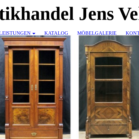
tikhandel Jens Ve
LEISTUNGEN
KATALOG
MÖBELGALERIE
KON